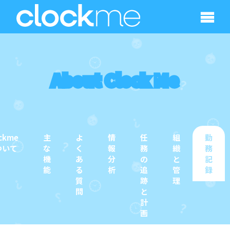
About Clock Me
ckme
主
よ
情
任
組
勤
ついて
な
く
報
務
織
務
機
あ
分
の
と
記
能
る
析
追
管
録
質
跡
理
問
と
計
画