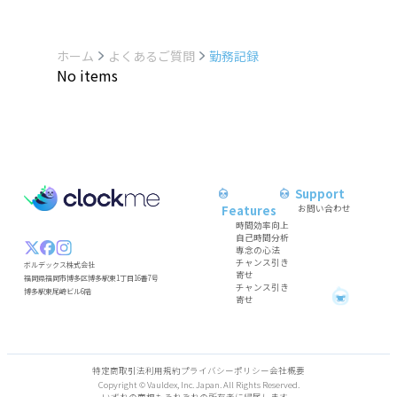
ホーム
よくあるご質問
勤務記録
No items
Support
Features
お問い合わせ
時間効率向上
自己時間分析
専念の心法
チャンス引き
ボルデックス株式会社
寄せ
福岡県福岡市博多区博多駅東1丁目16番7号
チャンス引き
博多駅東尾崎ビル6階
O
O
O
O
O
O
C
C
C
B
A
K
T
T
P
B
A
K
T
T
P
B
A
K
T
T
P
寄せ
特定商取引法
利用規約
プライバシーポリシー
会社概要
Copyright © Vauldex, Inc. Japan. All Rights Reserved.